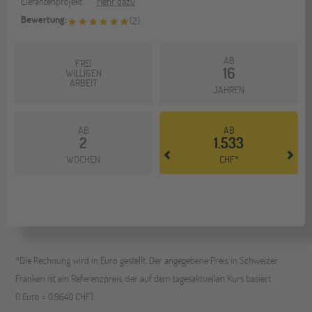
Elefantenprojekt.
Mehr dazu
Bewertung:
(
2
)
AB
FREI
16
WILLIGEN
ARBEIT
JAHREN
AB
AB
2
1.533
WOCHEN
CHF*
*Die Rechnung wird in Euro gestellt. Der angegebene Preis in Schweizer
Franken ist ein Referenzpreis, der auf dem tagesaktuellen Kurs basiert
(1 Euro = 0,9640 CHF).