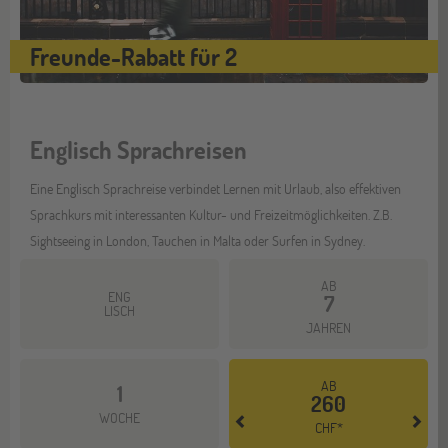
Freunde-Rabatt für 2
Englisch Sprachreisen
Eine Englisch Sprachreise verbindet Lernen mit Urlaub, also effektiven
Sprachkurs mit interessanten Kultur- und Freizeitmöglichkeiten. Z.B.
Sightseeing in London, Tauchen in Malta oder Surfen in Sydney.
AB
ENG
7
LISCH
JAHREN
AB
1
260
Mehr dazu
WOCHE
CHF*