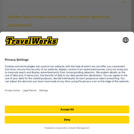
Welches Sprachniveau brauche ich, um an einem Sprachkurs
teilzunehmen?
DU BIST HIER
:
Was willst du machen?
Reisen & Sprachen lernen
Sprachreisen für Erwachsene 16-99 J.
PROGRAMME IM ÜBERBLICK
QUICKLINKS