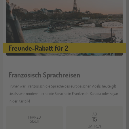
Freunde-Rabatt für 2
Französisch Sprachreisen
Früher war Französisch die Sprache des europäischen Adels, heute gilt
sie als sehr modern. Lerne die Sprache in Frankreich, Kanada oder sogar
in der Karibik!
AB
FRANZÖ
15
SISCH
JAHREN