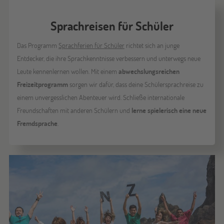
Sprachreisen für Schüler
Das Programm
Sprachferien für Schüler
richtet sich an junge
Entdecker, die ihre Sprachkenntnisse verbessern und unterwegs neue
Leute kennenlernen wollen. Mit einem
abwechslungsreichen
Freizeitprogramm
sorgen wir dafür, dass deine Schülersprachreise zu
einem unvergesslichen Abenteuer wird. Schließe internationale
Freundschaften mit anderen Schülern und
lerne spielerisch eine neue
Fremdsprache
.