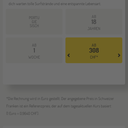
dich warten tolle Surfstrände und eine entspannte Lebensart.
AB
PORTU
18
GIE
SISCH
JAHREN
AB
AB
1
308
Mehr dazu
WOCHE
CHF*
*Die Rechnung wird in Euro gestellt. Der angegebene Preis in Schweizer
Franken ist ein Referenzpreis, der auf dem tagesaktuellen Kurs basiert
(1 Euro = 0,9640 CHF).