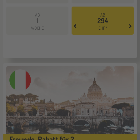
AB
AB
1
294
Mehr dazu
WOCHE
CHF*
Freunde-Rabatt für 2