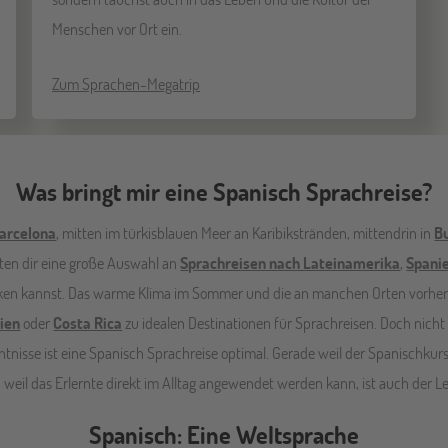
Menschen vor Ort ein.
Zum Sprachen-Megatrip
Was bringt mir eine Spanisch Sprachreise?
arcelona
, mitten im türkisblauen Meer an Karibikstränden, mittendrin in
Bu
eten dir eine große Auswahl an
Sprachreisen nach Lateinamerika
,
Spani
cken kannst. Das warme Klima im Sommer und die an manchen Orten vorh
ien
oder
Costa Rica
zu idealen Destinationen für Sprachreisen. Doch nicht 
nisse ist eine Spanisch Sprachreise optimal. Gerade weil der Spanischkurs
 weil das Erlernte direkt im Alltag angewendet werden kann, ist auch der Le
Spanisch: Eine Weltsprache