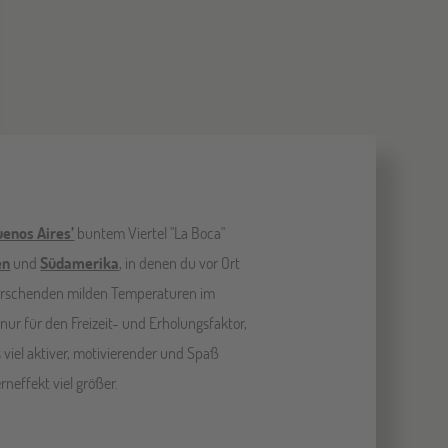
enos Aires’
buntem Viertel "La Boca"
en
und
Südamerika
, in denen du vor Ort
errschenden milden Temperaturen im
nur für den Freizeit- und Erholungsfaktor,
 viel aktiver, motivierender und Spaß
rneffekt viel größer.