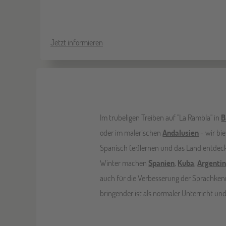
Jetzt informieren
Im trubeligen Treiben auf "La Rambla" in
B
oder im malerischen
Andalusien
- wir bi
Spanisch (er)lernen und das Land entde
Winter machen
Spanien
,
Kuba
,
Argentin
auch für die Verbesserung der Sprachkennt
bringender ist als normaler Unterricht und