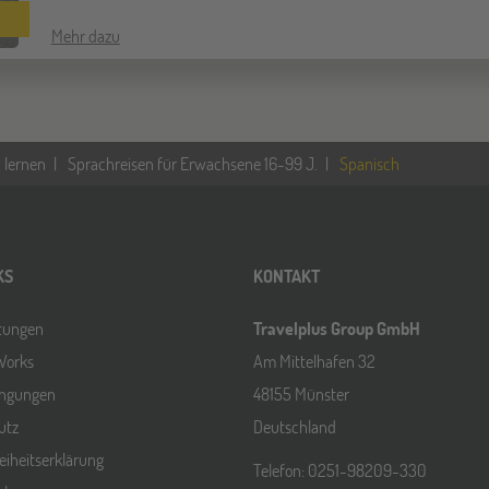
Mehr dazu
 lernen
Sprachreisen für Erwachsene 16-99 J.
Spanisch
KS
KONTAKT
ltungen
Travelplus Group GmbH
Works
Am Mittelhafen 32
ingungen
48155 Münster
utz
Deutschland
reiheitserklärung
Telefon: 0251-98209-330