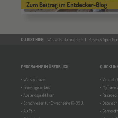
Zum Beitrag im Entdecker-Blog
DU BIST HIER
:
Was willst du machen?
Reisen & Sprachen
PROGRAMME IM ÜBERBLICK
QUICKLIN
Work & Travel
Veransta
Freiwilligenarbeit
MyTravel
Auslandspraktikum
Reisebed
Sprachreisen für Erwachsene 16-99 J.
Datensch
Au Pair
Barrieref