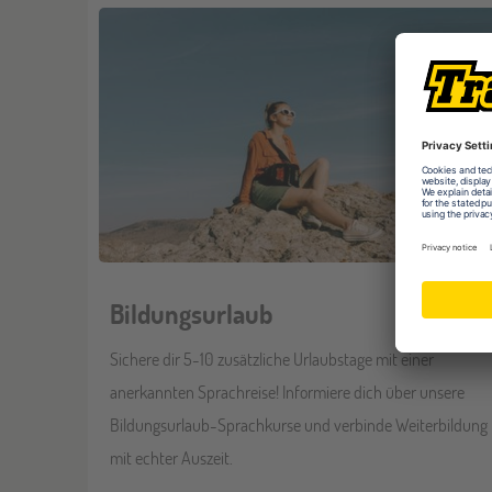
Bildungsurlaub
Sichere dir 5-10 zusätzliche Urlaubstage mit einer
anerkannten Sprachreise! Informiere dich über unsere
Bildungsurlaub-Sprachkurse und verbinde Weiterbildung
mit echter Auszeit.