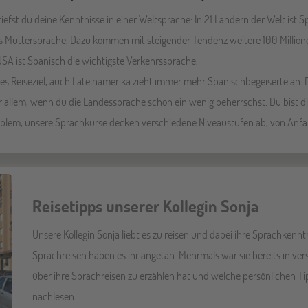
iefst du deine Kenntnisse in einer Weltsprache: In 21 Ländern der Welt ist
s Muttersprache. Dazu kommen mit steigender Tendenz weitere 100 Million
USA ist Spanisch die wichtigste Verkehrssprache.
ives Reiseziel, auch Lateinamerika zieht immer mehr Spanischbegeiserte an. D
 allem, wenn du die Landessprache schon ein wenig beherrschst. Du bist dir
oblem, unsere Sprachkurse decken verschiedene Niveaustufen ab, von Anfän
Reisetipps unserer Kollegin Sonja
Unsere Kollegin Sonja liebt es zu reisen und dabei ihre Sprachkenn
Sprachreisen haben es ihr angetan. Mehrmals war sie bereits in ve
über ihre Sprachreisen zu erzählen hat und welche persönlichen Ti
nachlesen.