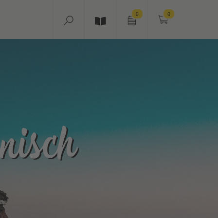
0
0
nisch