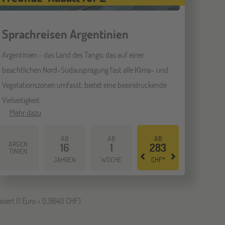
Sprachreisen Argentinien
Argentinien - das Land des Tango, das auf einer
beachtlichen Nord-Südausprägung fast alle Klima- und
Vegetationszonen umfasst, bietet eine beeindruckende
Vielseitigkeit.
Mehr dazu
AB
AB
AB
ARGEN
16
1
283
TINIEN
JAHREN
WOCHE
CHF*
siert (1 Euro = 0,9640 CHF).