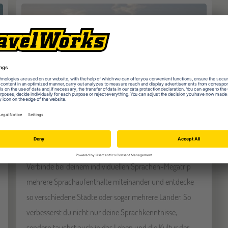
Kombinierte Sprachreisen
Sprachen-Megatrip
Verbinde bei deinem individuellen Sprachen-Megatrip
mehrere Sprachaufenthalte miteinander und entdecke
so verschiedene Städte oder sogar mehrere Länder. So
verbesserst du nicht nur deine Sprachkenntnisse,
sondern tauchst auch in das Leben und die Kultur der