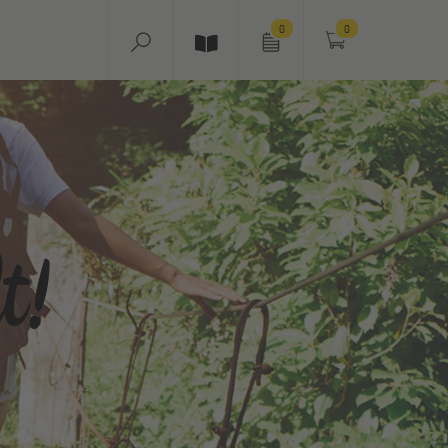
0
0
t!