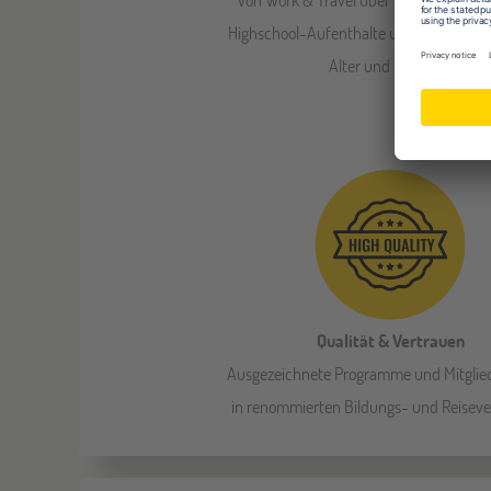
Highschool-Aufenthalte und vieles mehr
Alter und Reiseziel.
Qualität & Vertrauen
Ausgezeichnete Programme und Mitglie
in renommierten Bildungs- und Reisev