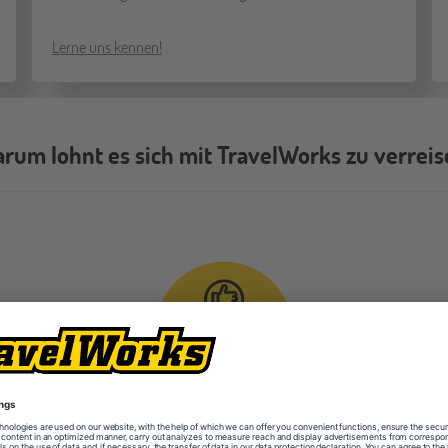
Lerne uns kennen!
rum lohnt es sich mit TravelWorks zu verrei
ot
Langjährige Erfahrung
s hin zu
TravelWorks gibt es schon seit über 30 Jahre! Alle
Wir b