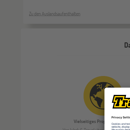
Zu den Auslandsaufenthalten
Da
Vielseitiges Programmangeb
Von Work & Travel über Sprachreisen bi