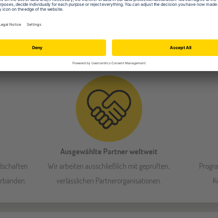
 für jedes
unsere Reiseexperten haben eigene
Rückke
Auslandserfahrung und beraten dich mit Know-
Informa
How und Herzblut!
Ausgewählte Partner weltweit
dschaften
Wir arbeiten ausschließlich mit geprüften,
Progr
erbänden.
verlässlichen Partnerorganisationen.
K