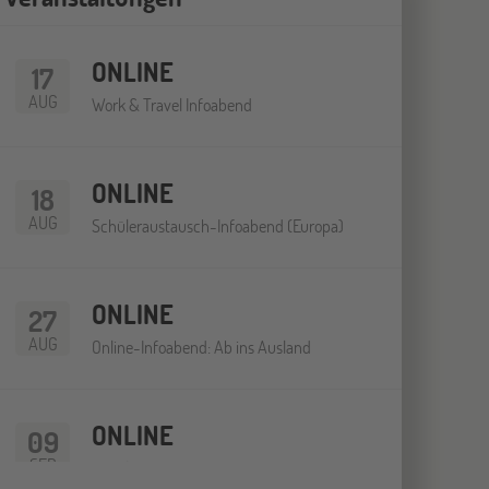
ONLINE
17
AUG
Work & Travel Infoabend
ONLINE
18
AUG
Schüleraustausch-Infoabend (Europa)
ONLINE
27
AUG
Online-Infoabend: Ab ins Ausland
ONLINE
09
SEP
Schüleraustausch-Infoabend (Ozeanien &
Nordamerika)