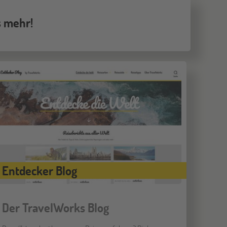
NOV
Schüleraustausch-Infoabend (Ozeanien &
Nordamerika)
s mehr!
ONLINE
08
DEZ
Schüleraustausch-Infoabend (Europa)
ONLINE
21
DEZ
Schüleraustausch-Infoabend (Ozeanien &
Nordamerika)
Entdecker Blog
Der TravelWorks Blog