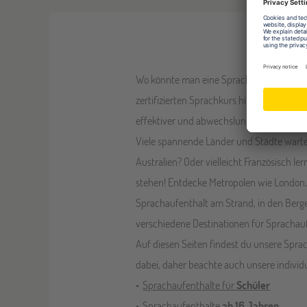
Spracha
Wo könnte man eine Sprache besser lernen 
zertifizierten Sprachkurs hinaus deine ne
effektiver und abwechslungsreicher als i
Viele spannende Länder und Städte warten
Australien? Oder vielleicht Französisch l
stehen! Entdecke Metropolen wie London, 
Sprachaufenthalt am Strand, in den Berge
verschiedene Destinationen für Sprachauf
Auf diesen Seiten findest du unsere Spra
dabei, daher beachte auch unsere indivi
Sprachaufenthalte für
Schüler
Sprachaufenthalte
ab 16 Jahren