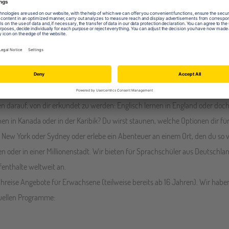
ufenthalte im Ausland - Mehr als nur Vokabel
als dort, wo sie gesprochen wird? Ein Sprachaufenthalt im Ausland bietet d
u erworbenen Kenntnisse direkt im Kontakt mit Muttersprachlern zu testen u
m Sprachkurs zu Hause.
 darauf, von dir erkundet zu werden: Englisch lernen in England oder doch
ernen in Kanada oder in der Karibik? Du wirst staunen, welche Optionen dir 
New York oder Sydney oder erlebe ein Abenteuer an einem Ort, den du so vi
n oder in einer Millionenstadt. Wir bieten für Sprachschüler aus Deutschla
enthalte weltweit an.
chreise Angebote für Erwachsene (teilweise bereits ab 16 Jahren). Wir ha
duellen Programme: