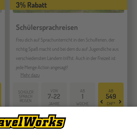
3% Rabatt
Schülersprachreisen
Freu dich auf Sprachunterricht in den Schulferien, der
richtig Spaß macht und bei dem du auf Jugendliche aus
verschiedensten Ländern triffst. Auch in der Freizeit ist
jede Menge Action angesagt!
Mehr dazu
VON
AB
AB
SCHÜLER
7-22
1
549
SPRACH
REISEN
JAHRE
WOCHE
CHF*
Schweizer Franken ist ein Referenzpreis, der auf dem tagesaktuellen Kurs ba