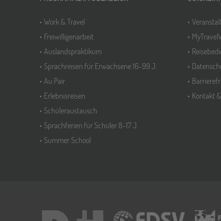
Work & Travel
Veransta
Freiwilligenarbeit
MyTravel
Auslandspraktikum
Reisebed
Sprachreisen für Erwachsene 16-99 J.
Datensch
Au Pair
Barrieref
Erlebnisreisen
Kontakt 
Schüleraustausch
Sprachferien für Schüler 8-17 J.
Summer School