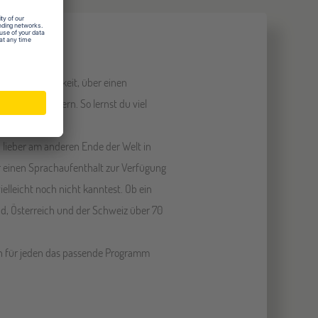
n pauken
ir die Möglichkeit, über einen
nd zu verbessern. So lernst du viel
 lieber am anderen Ende der Welt in
für einen Sprachaufenthalt zur Verfügung
elleicht noch nicht kanntest. Ob ein
nd, Österreich und der Schweiz über 70
ben für jeden das passende Programm