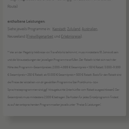
Route)
enthaltene Leistungen:
Siehe jeweils Programme in:
Kapstadt
,
Zululand
,
Australien
,
Neuseeland (
Freiwilligenarbeit
und
Erlebnisreise
).
* Wer an der Megatrip Weltreise von TravelWorks teilnimmt, muss mindestens 18 Jahre alt sein
und die Voraussetzungen der jeweiligen Programme erfüllen. Der Rabatt richtet sich nach der
Höhe des Programm-Gesamtpreises: 2.000-4.999 € Gesamtpreis = 150 € Rabatt, 5.000-9.999
€ Gesamtpreis = 250 € Rabatt, ab 10.000 € Gesamtpreis = 500 € Rabatt.
Basis für den Rabatt sind
die Preise der einzelnen von dir gewählten Programme (bei Praktikums- bzw.
Sprachreiseprogrammen sind ggf. hinzugebuchte Unterkünfte vom Rabatt ausgeschlossen). Der
Gesamtpreis muss mindestens 2.000 € betragen. Die Kosten für jedes Einzelprogramm findest
du auf den entsprechenden Programmseiten jeweils unter "Preise & Leistungen".