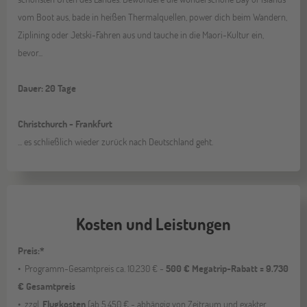
vom Boot aus, bade in heißen Thermalquellen, power dich beim Wandern,
Ziplining oder Jetski-Fahren aus und tauche in die Maori-Kultur ein,
bevor...
Dauer: 20 Tage
Christchurch - Frankfurt
... es schließlich wieder zurück nach Deutschland geht.
Kosten und Leistungen
Preis:*
Programm-Gesamtpreis ca. 10.230 € -
500 € Megatrip-Rabatt = 9.730
€ Gesamtpreis
zzgl.
Flugkosten
(ab 5.450 € - abhängig von Zeitraum und exakter