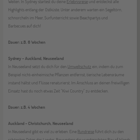
Weiten. In Sydney startest du deine
Erlebnisreise
und entdeckst alle
Highlights entlang der Ostküste. Unter anderem warten ein Segeltörn,
schnorcheln im Meer, Surfunterricht sowie Beachpartys und
Barbecues auf dich!
Dauer: z.B. 6 Wochen
Sydney - Auckland, Neuseeland
In Neuseeland setzt du dich für den
Umweltschutz
ein, indem du zum
Beispiel nicht-einheimische Pflanzen entfernst, tierische Lebensräume
instand hältst und Flüsse renaturierst. Im Anschluss an deinen freiwilligen
Einsatz hast du noch etwas Zeit "Kiwi Country" zu entdecken.
Dauer: z.B. 4 Wochen
Auckland - Christchurch, Neuseeland
In Neuseeland gibt es viel zu erleben. Eine
Rundreise
führt dich zu den
schönsten Orten des Landes. Bewundere die wunderschöne Bay of Islands