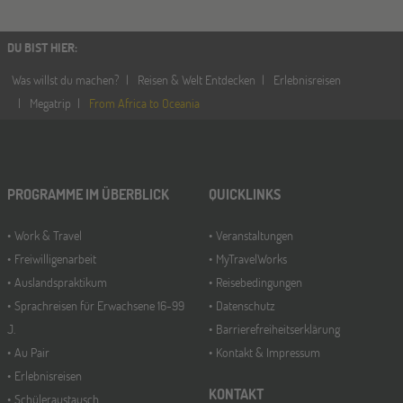
DU BIST HIER
:
Was willst du machen?
Reisen & Welt Entdecken
Erlebnisreisen
Megatrip
From Africa to Oceania
PROGRAMME IM ÜBERBLICK
QUICKLINKS
Work & Travel
Veranstaltungen
Freiwilligenarbeit
MyTravelWorks
Auslandspraktikum
Reisebedingungen
Sprachreisen für Erwachsene 16-99
Datenschutz
J.
Barrierefreiheitserklärung
Au Pair
Kontakt & Impressum
Erlebnisreisen
KONTAKT
Schüleraustausch