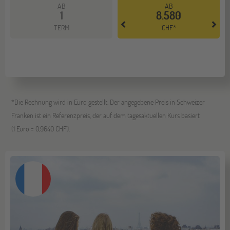
AB
AB
1
8.580
Mehr dazu
TERM
CHF*
*Die Rechnung wird in Euro gestellt. Der angegebene Preis in Schweizer
Franken ist ein Referenzpreis, der auf dem tagesaktuellen Kurs basiert
(1 Euro = 0,9640 CHF).