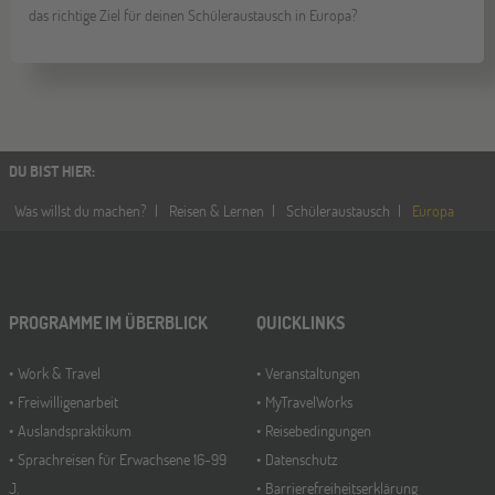
das richtige Ziel für deinen Schüleraustausch in Europa?
DU BIST HIER
:
Was willst du machen?
Reisen & Lernen
Schüleraustausch
Europa
PROGRAMME IM ÜBERBLICK
QUICKLINKS
Work & Travel
Veranstaltungen
Freiwilligenarbeit
MyTravelWorks
Auslandspraktikum
Reisebedingungen
Sprachreisen für Erwachsene 16-99
Datenschutz
J.
Barrierefreiheitserklärung