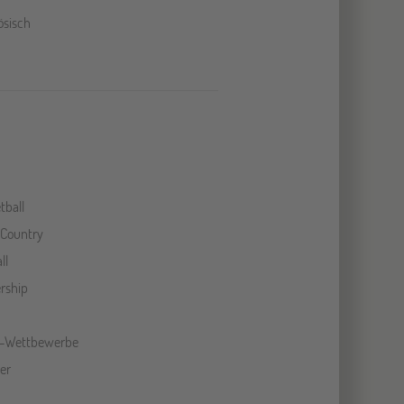
ösisch
tball
 Country
ll
rship
l-Wettbewerbe
er