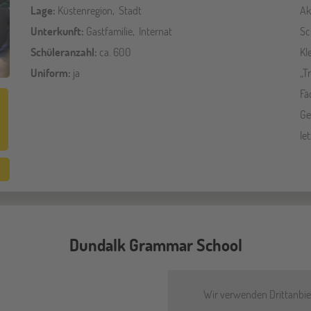
Lage:
Küstenregion, Stadt
Ak
Unterkunft:
Gastfamilie, Internat
Sc
Schüleranzahl:
ca. 600
Kl
Uniform:
ja
„T
Fä
Ge
le
Dundalk Grammar School
Wir verwenden Drittanbiet