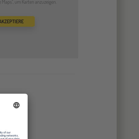
le Maps", um Karten anzuzeigen.
 AKZEPTIERE
othek
yfeld
träume