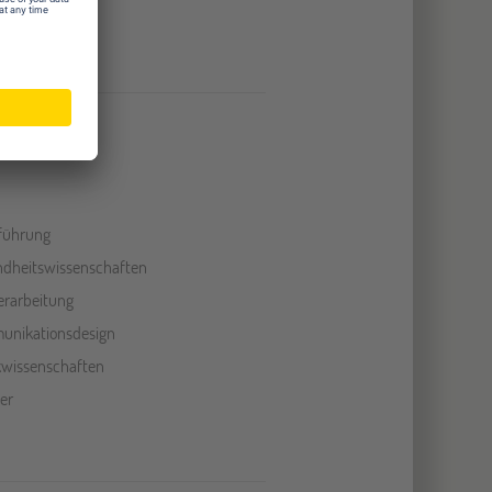
plätze
räume
führung
dheitswissenschaften
erarbeitung
nikationsdesign
ikwissenschaften
er