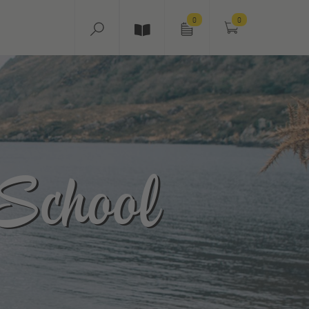
0
0
School