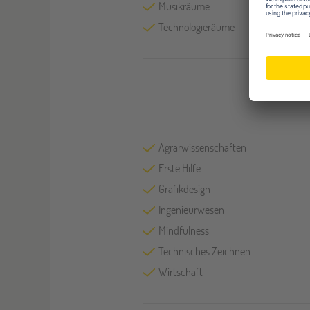
Musikräume
Technologieräume
Agrarwissenschaften
Erste Hilfe
Grafikdesign
Ingenieurwesen
Mindfulness
Technisches Zeichnen
Wirtschaft