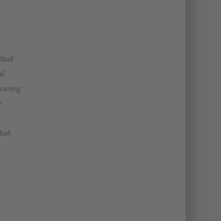
tball
ll
raining
y
ball