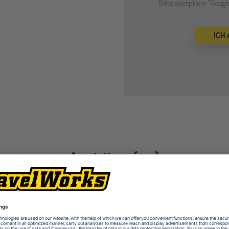
Bitte akzeptiere "Goog
ICH
Ausstattung (u.a.)
Basketballplätze
Bibli
Computerräume
Hocke
Kunstrasenplätze
Kuns