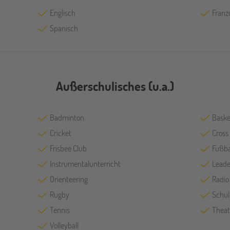
Englisch
Franz
Spanisch
Außerschulisches (u.a.)
Badminton
Baske
Cricket
Cross
Frisbee Club
Fußba
Instrumentalunterricht
Leade
Orienteering
Radio
Rugby
Schu
Tennis
Theat
Volleyball