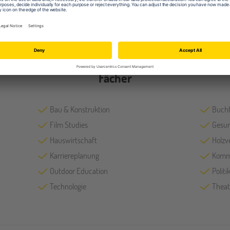
Sporthallen
Sport
Tennisplätze
Werk
Fächer
Bau & Konstruktion
Buch
Film Studies
Gesun
Hauswirtschaft
Holzv
Karriereplanung
Kommu
Outdoor Education
Polit
Technologie
Theat