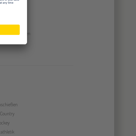
ereplanung
swissenschaften
teratur
nschießen
 Country
ockey
athletik