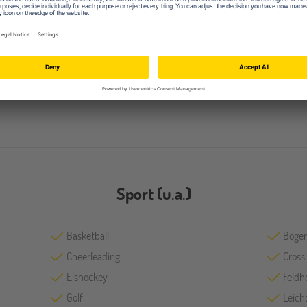
Fächer
Design
Karri
Modedesign
Recht
Umweltwissenschaften
Weltli
Sport (u.a.)
Basketball
Boge
Cheerleading
Cross
Eishockey
Feldh
Golf
Leicht