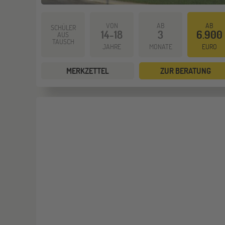
VON
AB
AB
SCHÜLER
14-18
3
6.900
AUS
TAUSCH
JAHRE
MONATE
EURO
MERKZETTEL
ZUR BERATUNG