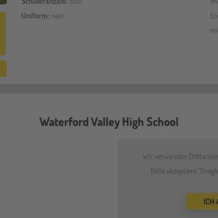
Schüleranzahl:
800
Im
Uniform:
nein
En
mi
Waterford Valley High School
Wir verwenden Drittanbiet
Bitte akzeptiere "Goog
ICH