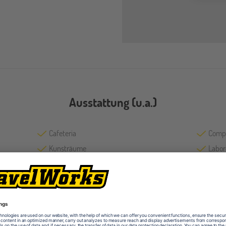
Ausstattung (u.a.)
Cafeteria
Comp
Kunsträume
Labor
schuleigener Garten
Sport
Student Centre
Techn