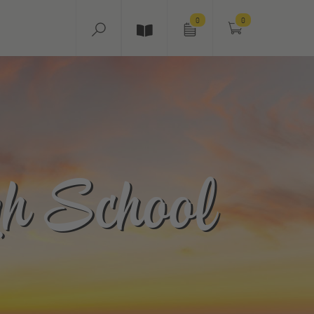
0
0
gh School