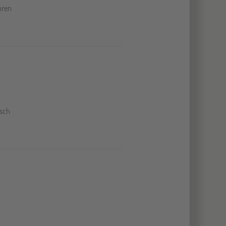
hren
sch