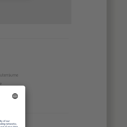
uterräume
e
hallen
ologieräume