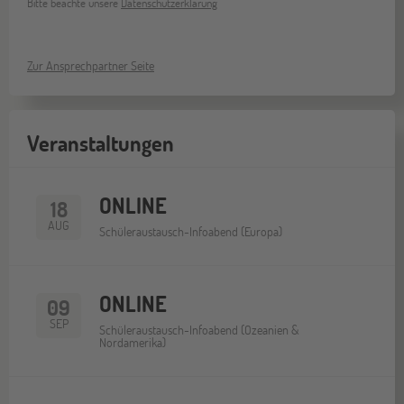
Bitte beachte unsere
Datenschutzerklärung
Zur Ansprechpartner Seite
Veranstaltungen
ONLINE
18
AUG
Schüleraustausch-Infoabend (Europa)
ONLINE
09
SEP
Schüleraustausch-Infoabend (Ozeanien &
Nordamerika)