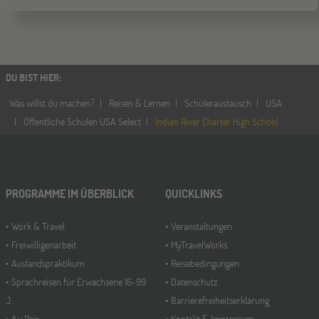
DU BIST HIER
:
Was willst du machen?
Reisen & Lernen
Schüleraustausch
USA
Öffentliche Schulen USA Select
Indian River Charter High School
PROGRAMME IM ÜBERBLICK
QUICKLINKS
Work & Travel
Veranstaltungen
Freiwilligenarbeit
MyTravelWorks
Auslandspraktikum
Reisebedingungen
Sprachreisen für Erwachsene 16-99
Datenschutz
J.
Barrierefreiheitserklärung
Au Pair
Kontakt & Impressum