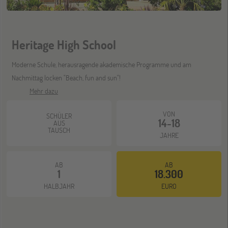
Heritage High School
Moderne Schule, herausragende akademische Programme und am
Nachmittag locken "Beach, fun and sun"!
Mehr dazu
VON
SCHÜLER
14-18
AUS
TAUSCH
JAHRE
AB
AB
1
18.300
HALBJAHR
EURO