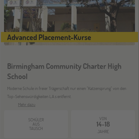
11
NOV
Schüleraustausch-Infoabend (Europa)
ONLINE
25
Advanced Placement-Kurse
NOV
Schüleraustausch-Infoabend (Ozeanien &
Nordamerika)
Birmingham Community Charter High
ONLINE
08
School
DEZ
Schüleraustausch-Infoabend (Europa)
Moderne Schule in freier Trägerschaft nur einen "Katzensprung" von den
Top-Sehenswürdigkeiten L.A.s entfernt.
ONLINE
Mehr dazu
21
DEZ
Schüleraustausch-Infoabend (Ozeanien &
VON
Nordamerika)
SCHÜLER
14-18
AUS
TAUSCH
JAHRE