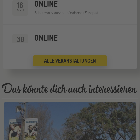
ONLINE
16
SEP
Schüleraustausch-Infoabend (Europa)
ONLINE
30
SEP
Schüleraustausch-Infoabend (Nordamerika)
ALLE VERANSTALTUNGEN
ONLINE
14
OKT
Schüleraustausch-Infoabend (Europa)
Das könnte dich auch interessieren
ONLINE
28
OKT
Schüleraustausch-Infoabend (Ozeanien)
ONLINE