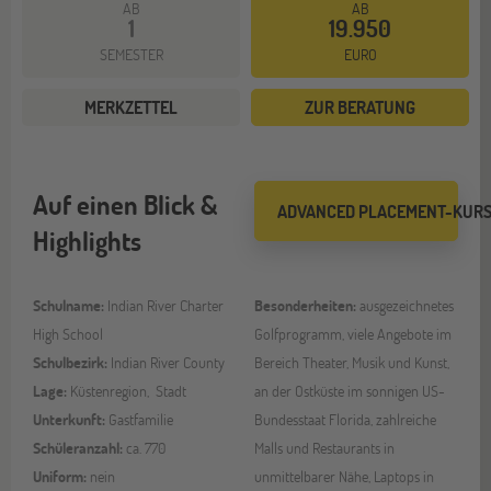
AB
AB
1
19.950
SEMESTER
EURO
MERKZETTEL
ZUR BERATUNG
Auf einen Blick &
ADVANCED PLACEMENT-KUR
Highlights
Schulname:
Indian River Charter
Besonderheiten:
ausgezeichnetes
High School
Golfprogramm, viele Angebote im
Schulbezirk:
Indian River County
Bereich Theater, Musik und Kunst,
Lage:
Küstenregion, Stadt
an der Ostküste im sonnigen US-
Unterkunft:
Gastfamilie
Bundesstaat Florida, zahlreiche
Schüleranzahl:
ca. 770
Malls und Restaurants in
Uniform:
nein
unmittelbarer Nähe, Laptops in