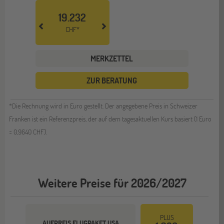
19.232
CHF*
MERKZETTEL
ZUR BERATUNG
*Die Rechnung wird in Euro gestellt. Der angegebene Preis in Schweizer
Franken ist ein Referenzpreis, der auf dem tagesaktuellen Kurs basiert (1 Euro
= 0,9640 CHF).
Weitere Preise für 2026/2027
PLUS
AUFPREIS FLUGPAKET USA