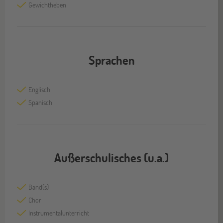
Gewichtheben
Sprachen
Englisch
Spanisch
Außerschulisches (u.a.)
Band(s)
Chor
Instrumentalunterricht