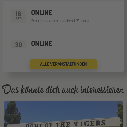
ONLINE
16
SEP
Schüleraustausch-Infoabend (Europa)
ONLINE
30
SEP
Schüleraustausch-Infoabend (Nordamerika)
ALLE VERANSTALTUNGEN
ONLINE
14
OKT
Schüleraustausch-Infoabend (Europa)
Das könnte dich auch interessieren
ONLINE
28
OKT
Schüleraustausch-Infoabend (Ozeanien)