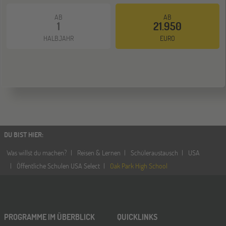
AB
AB
1
21.950
HALBJAHR
EURO
DU BIST HIER
:
Was willst du machen?
Reisen & Lernen
Schüleraustausch
USA
Öffentliche Schulen USA Select
Oak Park High School
PROGRAMME IM ÜBERBLICK
QUICKLINKS