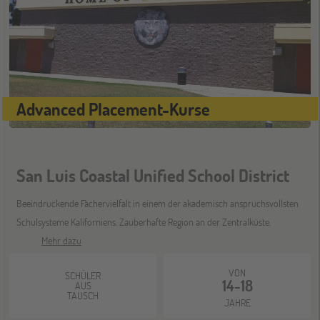
ONLINE
11
NOV
Schüleraustausch-Infoabend (Europa)
ONLINE
25
Advanced Placement-Kurse
NOV
Schüleraustausch-Infoabend (Ozeanien &
Nordamerika)
San Luis Coastal Unified School District
ONLINE
08
Beeindruckende Fächervielfalt in einem der akademisch anspruchsvollsten
DEZ
Schüleraustausch-Infoabend (Europa)
Schulsysteme Kaliforniens. Zauberhafte Region an der Zentralküste.
Mehr dazu
ONLINE
21
VON
SCHÜLER
DEZ
14-18
AUS
Schüleraustausch-Infoabend (Ozeanien &
TAUSCH
Nordamerika)
JAHRE