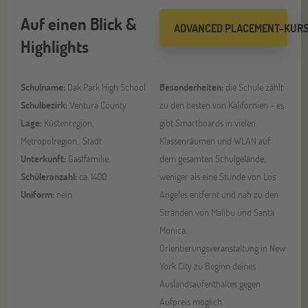
Auf einen Blick &
ADVANCED PLACEMENT-KUR
Highlights
Schulname:
Oak Park High School
Besonderheiten:
die Schule zählt
Schulbezirk:
Ventura County
zu den besten von Kalifornien - es
Lage:
Küstenregion,
gibt Smartboards in vielen
Metropolregion, Stadt
Klassenräumen und WLAN auf
Unterkunft:
Gastfamilie
dem gesamten Schulgelände,
Schüleranzahl:
ca. 1400
weniger als eine Stunde von Los
Uniform:
nein
Angeles entfernt und nah zu den
Stränden von Malibu und Santa
Monica,
Orientierungsveranstaltung in New
York City zu Beginn deines
Auslandsaufenthaltes gegen
Aufpreis möglich