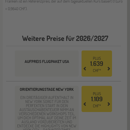
Franken ist ein Referenzpreis, der auf dem tagesaktuellen Kurs basiert (1 Euro
= 0,9640 CHF).
Weitere Preise für 2026/2027
PLUS
AUFPREIS FLUGPAKET USA
1.639
CHF*
ORIENTIERUNGSTAGE NEW YORK
PLUS
EIN DREITÄGIGER AUFENTHALT IN
1.109
NEW YORK SORGT FÜR DEN
PERFEKTEN START IN DEIN
CHF*
AUSTAUSCHABENTEUER! NIMM AN
VERSCHIEDENEN WORKSHOPS TEIL,
UM DICH OPTIMAL AUF DEINE ZEIT IM
AUSLAND VORZUBEREITEN UND
ENTDECKE DIE HIGHLIGHTS VON NEW
YORK CITY – DARUNTER TIMES