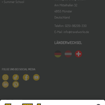
Summer School
Am Mittelhafen 32
48155 Münster
Deutschland
Telefon: 0251-98209-330
E-Mail: info@travelworks.de
LÄNDERWECHSEL
FOLGE UNS BEI SOCIAL MEDIA
NEWSLETTER