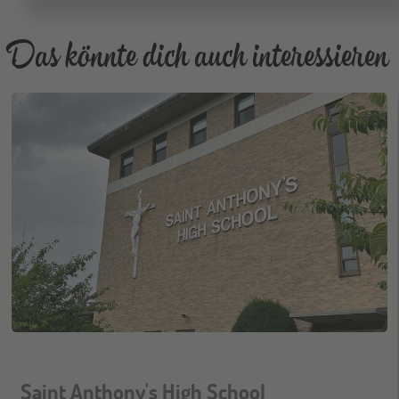
ONLINE
14
OKT
Schüleraustausch-Infoabend (Europa)
Das könnte dich auch interessieren
ONLINE
28
OKT
Schüleraustausch-Infoabend (Ozeanien)
ONLINE
11
NOV
Schüleraustausch-Infoabend (Europa)
ONLINE
25
NOV
Schüleraustausch-Infoabend (Ozeanien &
Nordamerika)
Saint Anthony's High School