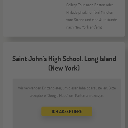
College Tour nach Boston oder
Philadelphia), nur fünf Minuten
vom Strand und eine Autostunde
nach New York entfernt
Saint John's High School, Long Island
(New York)
Wir verwenden Drittanbieter, um diesen Inhalt darzustellen. Bitte
akzeptiere "Google Maps", um Karten anzuzeigen.
ICH AKZEPTIERE