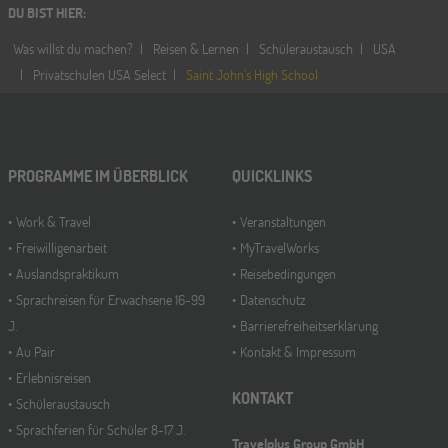
DU BIST HIER
:
Was willst du machen?
Reisen & Lernen
Schüleraustausch
USA
Privatschulen USA Select
Saint John's High School
PROGRAMME IM ÜBERBLICK
QUICKLINKS
Work & Travel
Veranstaltungen
Freiwilligenarbeit
MyTravelWorks
Auslandspraktikum
Reisebedingungen
Sprachreisen für Erwachsene 16-99
Datenschutz
J.
Barrierefreiheitserklärung
Au Pair
Kontakt & Impressum
Erlebnisreisen
KONTAKT
Schüleraustausch
Sprachferien für Schüler 8-17 J.
Travelplus Group GmbH