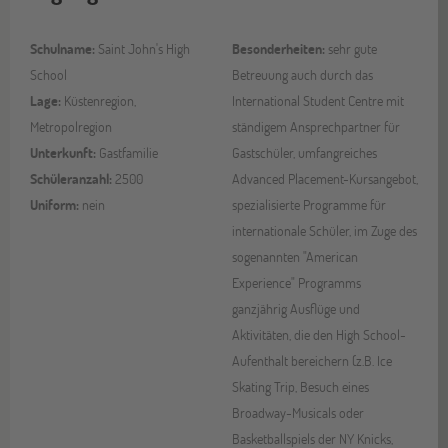
Schulname:
Saint John's High
Besonderheiten:
sehr gute
School
Betreuung auch durch das
Lage:
Küstenregion,
International Student Centre mit
Metropolregion
ständigem Ansprechpartner für
Unterkunft:
Gastfamilie
Gastschüler, umfangreiches
Schüleranzahl:
2500
Advanced Placement-Kursangebot,
Uniform:
nein
spezialisierte Programme für
internationale Schüler, im Zuge des
sogenannten "American
Experience" Programms
ganzjährig Ausflüge und
Aktivitäten, die den High School-
Aufenthalt bereichern (z.B. Ice
Skating Trip, Besuch eines
Broadway-Musicals oder
Basketballspiels der NY Knicks,