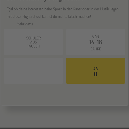
ONLINE
08
Egal ob deine Interessen beim Sport, in der Kunst oder in der Musik liegen:
DEZ
Schüleraustausch-Infoabend (Europa)
mit dieser High School kannst du nichts falsch machen!
Mehr dazu
ONLINE
21
VON
SCHÜLER
DEZ
14-18
AUS
Schüleraustausch-Infoabend (Ozeanien &
TAUSCH
Nordamerika)
JAHRE
AB
0