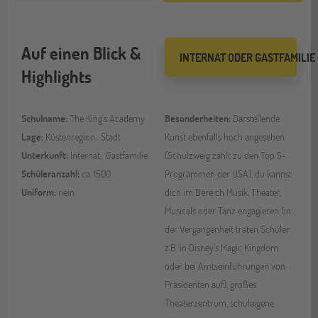
Auf einen Blick &
INTERNAT ODER GASTFAMILIE
Highlights
Schulname:
The King's Academy
Besonderheiten:
Darstellende
Lage:
Küstenregion, Stadt
Kunst ebenfalls hoch angesehen
Unterkunft:
Internat, Gastfamilie
(Schulzweig zählt zu den Top 5-
Schüleranzahl:
ca. 1500
Programmen der USA), du kannst
Uniform:
nein
dich im Bereich Musik, Theater,
Musicals oder Tanz engagieren (in
der Vergangenheit traten Schüler
z.B. in Disney's Magic Kingdom
oder bei Amtseinführungen von
Präsidenten auf), großes
Theaterzentrum, schuleigene