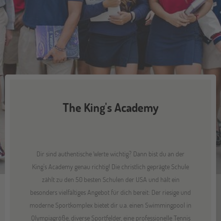
The King's Academy
Dir sind authentische Werte wichtig? Dann bist du an der
King's Academy genau richtig! Die christlich geprägte Schule
zählt zu den 50 besten Schulen der USA und hält ein
besonders vielfältiges Angebot für dich bereit: Der riesige und
moderne Sportkomplex bietet dir u.a. einen Swimmingpool in
Olympiagröße, diverse Sportfelder, eine professionelle Tennis