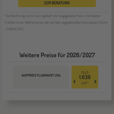
ZUR BERATUNG
*Die Rechnung wird in Euro gestellt. Der angegebene Preis in Schweizer
Franken ist ein Referenzpreis, der auf dem tagesaktuellen Kurs basiert (1 Euro
= 0,9640 CHF).
Weitere Preise für 2026/2027
PLUS
AUFPREIS FLUGPAKET USA
1.639
CHF*