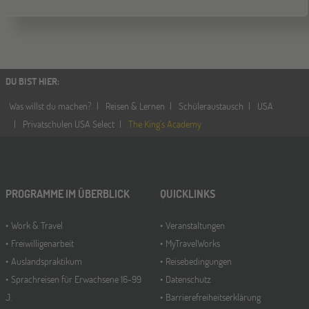
DU BIST HIER
:
Was willst du machen?
Reisen & Lernen
Schüleraustausch
USA
Privatschulen USA Select
The King's Academy
PROGRAMME IM ÜBERBLICK
QUICKLINKS
Work & Travel
Veranstaltungen
Freiwilligenarbeit
MyTravelWorks
Auslandspraktikum
Reisebedingungen
Sprachreisen für Erwachsene 16-99
Datenschutz
J.
Barrierefreiheitserklärung