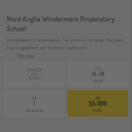
Nordamerika)
Nord Anglia Windermere Preparatory
ONLINE
08
School
DEZ
Schüleraustausch-Infoabend (Europa)
Internatsleben mit Familienfeeling - hier wohnst du mit deinen Mitschülern
in gut ausgestatteten, sehr modernen Stadthäusern!
ONLINE
Mehr dazu
21
DEZ
Schüleraustausch-Infoabend (Ozeanien &
VON
Nordamerika)
SCHÜLER
14-18
AUS
TAUSCH
JAHRE
AB
AB
1
55.300
HALBJAHR
EURO