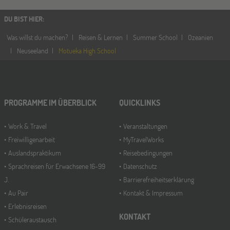
DU BIST HIER
:
Was willst du machen?
Reisen & Lernen
Summer School
Ozeanien
Neuseeland
Motueka High School
PROGRAMME IM ÜBERBLICK
QUICKLINKS
Work & Travel
Veranstaltungen
Freiwilligenarbeit
MyTravelWorks
Auslandspraktikum
Reisebedingungen
Sprachreisen für Erwachsene 16-99
Datenschutz
J.
Barrierefreiheitserklärung
Au Pair
Kontakt & Impressum
Erlebnisreisen
KONTAKT
Schüleraustausch