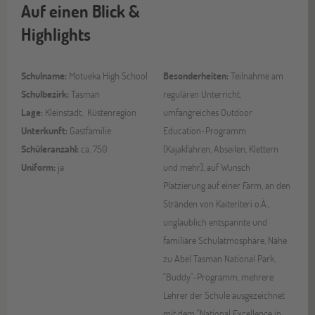
Auf einen Blick &
Highlights
Schulname:
Motueka High School
Besonderheiten:
Teilnahme am
Schulbezirk:
Tasman
regulären Unterricht,
Lage:
Kleinstadt, Küstenregion
umfangreiches Outdoor
Unterkunft:
Gastfamilie
Education-Programm
Schüleranzahl:
ca. 750
(Kajakfahren, Abseilen, Klettern
Uniform:
ja
und mehr), auf Wunsch
Platzierung auf einer Farm, an den
Stränden von Kaiteriteri o.Ä.,
unglaublich entspannte und
familiäre Schulatmosphäre, Nähe
zu Abel Tasman National Park,
"Buddy"-Programm, mehrere
Lehrer der Schule ausgezeichnet
mit dem "National Excellence in