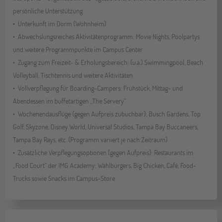
persönliche Unterstützung
Unterkunft im Dorm (Wohnheim)
Abwechslungsreiches Aktivitätenprogramm: Movie Nights, Poolpartys
und weitere Programmpunkte im Campus Center
Zugang zum Freizeit- & Erholungsbereich: (u.a.) Swimmingpool, Beach
Volleyball, Tischtennis und weitere Aktivitäten
Vollverpflegung für Boarding-Campers: Frühstück, Mittag- und
Abendessen im buffetartigen „The Servery“
Wochenendausflüge (gegen Aufpreis zubuchbar): Busch Gardens, Top
Golf, Skyzone, Disney World, Universal Studios, Tampa Bay Buccaneers,
Tampa Bay Rays, etc. (Programm variiert je nach Zeitraum)
Zusätzliche Verpflegungsoptionen (gegen Aufpreis): Restaurants im
„Food Court“ der IMG Academy: Wahlburgers, Big Chicken, Café, Food-
Trucks sowie Snacks im Campus-Store