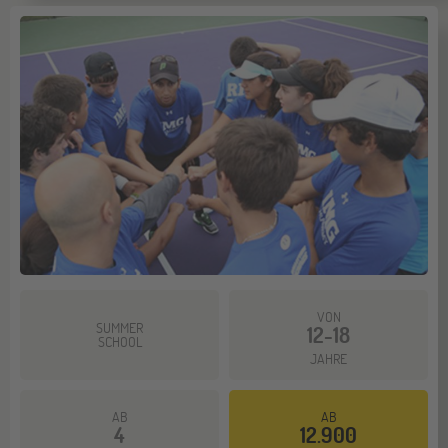
VON
SUMMER
12-18
SCHOOL
JAHRE
AB
AB
4
12.900