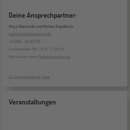
Deine Ansprechpartner:
Maya Oberheidt und Marlies Engelbertz
highschool@travelworks.de
+41 (0)61 - 58 80 579
Erreichbarkeit: Mo - Fr, 9 - 17:30 Uhr
Bitte beachte unsere
Datenschutzerklärung
Zur Ansprechpartner Seite
Veranstaltungen