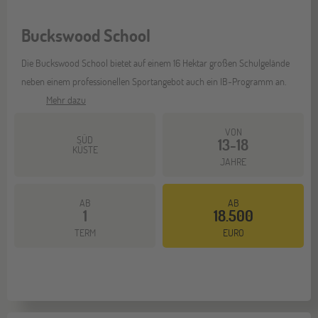
Buckswood School
Die Buckswood School bietet auf einem 16 Hektar großen Schulgelände
neben einem professionellen Sportangebot auch ein IB-Programm an.
Mehr dazu
VON
SÜD
13-18
KÜSTE
JAHRE
AB
AB
1
18.500
TERM
EURO