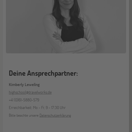
Deine Ansprechpartner:
Kimberly Leweling
highschool@travelworks.de
+41 (0)61-5880-579
Erreichbarkeit: Mo - Fr, 9 - 17:30 Uhr
Bitte beachte unsere
Datenschutzerklärung