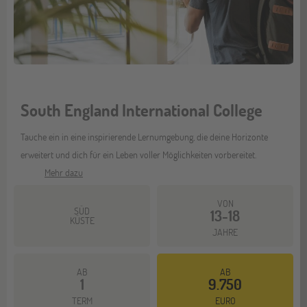
South England International College
Tauche ein in eine inspirierende Lernumgebung, die deine Horizonte
erweitert und dich für ein Leben voller Möglichkeiten vorbereitet.
Mehr dazu
VON
SÜD
13-18
KÜSTE
JAHRE
AB
AB
1
9.750
TERM
EURO