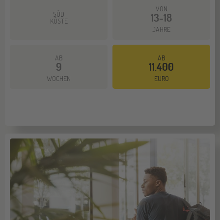
VON
SÜD
13-18
KÜSTE
JAHRE
AB
AB
9
11.400
WOCHEN
EURO