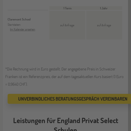
1 Term
1 Jahr
Claremont School
Startdaten:
auf Anfrage
auf Anfrage
Im Kalender ansehen
*Die Rechnung wird in Euro gestellt. Der angegebene Preis in Schweizer
Franken ist ein Referenzpreis, der auf dem tagesaktuellen Kurs basiert (1 Euro
= 0,9640 CHF).
UNVERBINDLICHES BERATUNGSGESPRÄCH VEREINBAREN
Leistungen für England Privat Select
Schulen