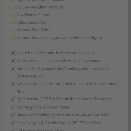
Schüler- und Elternhandbuch
TravelWorks-Pullover
Teilnahmezertifikat
Welcome Back-Paket
Welcome Back-Event (gegen geringe Kostenbeteiligung)
Kosten für die elektronische Einreisegenehmigung
Reisekosten zum Interview und Vorbereitungsseminar
Hin- und Rückflug (optionale Vermittlung über TravelWorks-
Partnerreisebüro)
ggf. Visumsgebühr + Beitrag für den nationalen Gesundheitsdienst
NHS
ggf. Kosten für IELTS Test (erforderlich bei einem Visa-Antrag)
Taschengeld (ca. 250 € pro Monat)
Unterkunft/Verpflegung bzw. Heimreise während der Ferien
Kings College: ggf. Guardianship, ca. GBP 350 pro Term
Ggf. Kaution und Sundry Money