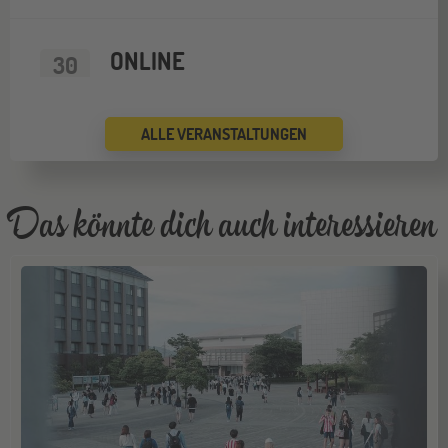
ONLINE
30
SEP
Schüleraustausch-Infoabend (Nordamerika)
ALLE VERANSTALTUNGEN
ONLINE
14
OKT
Schüleraustausch-Infoabend (Europa)
Das könnte dich auch interessieren
ONLINE
28
OKT
Schüleraustausch-Infoabend (Ozeanien)
ONLINE
11
NOV
Schüleraustausch-Infoabend (Europa)