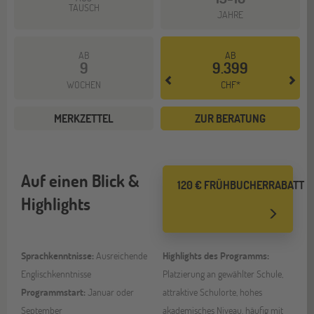
TAUSCH
JAHRE
AB
AB
9
9.399
WOCHEN
CHF*
MERKZETTEL
ZUR BERATUNG
Auf einen Blick &
120 € FRÜHBUCHERRABATT
Highlights
Sprachkenntnisse:
Ausreichende
Highlights des Programms:
Englischkenntnisse
Platzierung an gewählter Schule,
Programmstart:
Januar oder
attraktive Schulorte, hohes
September
akademisches Niveau, häufig mit