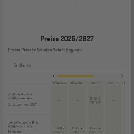
Preise 2026/2027
Preise Private Schulen Select England
Südküste
9 Wochen
10 Wochen
1 Term
2 Terms
1 Seme
Buckswood School
Frühlingsausreise
18.500 €
--
--
--
--
17.834 CHF*
Startdaten:
April 2027
Jersey College for Girls
Frühjahrsausreise
11.400 €
12.600 €
19.500 €
--
--
Startdaten:
10.990 CHF*
12.146 CHF*
18.798 CHF*