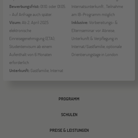
Bewerbungsfrist:
01.10. oder 01.05.
Internatsunterkunft , Teilnahme
- Auf Anfrage auch später.
am IB-Programm möglich
Visum:
Ab 2. April 2025
Inklusive:
Vorbereitungs- &
elektronische
Elternseminar vor Abreise,
Einreisegenehmigung (ETA);
Unterkunft & Verpflegung in
Studentenvisum ab einem
Internat/Gastfamilie, optionale
Aufenthalt von 6 Monaten
Orientierungstage in London
erforderlich
Unterkunft:
Gastfamilie,
Internat
PROGRAMM
SCHULEN
PREISE & LEISTUNGEN