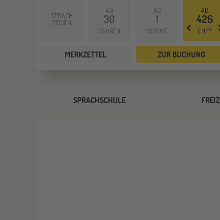
AB
AB
AB
SPRACH
30
1
426
REISEN
JAHREN
WOCHE
CHF*
MERKZETTEL
ZUR BUCHUNG
SPRACHSCHULE
FREIZ