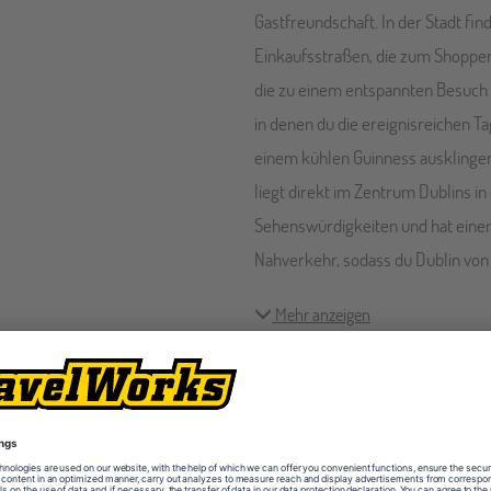
Gastfreundschaft. In der Stadt fin
Einkaufsstraßen, die zum Shopp
die zu einem entspannten Besuch 
in denen du die ereignisreichen Ta
einem kühlen Guinness ausklingen
liegt direkt im Zentrum Dublins in
Sehenswürdigkeiten und hat einen
Nahverkehr, sodass du Dublin von
Mehr anzeigen
Ausstattung