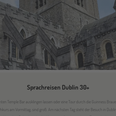
Sprachreisen Dublin 30+
ten Temple Bar ausklingen lassen oder eine Tour durch die Guinness Brauer
kurs am Vormittag, sind groß. Am nächsten Tag steht der Besuch in Dublin C