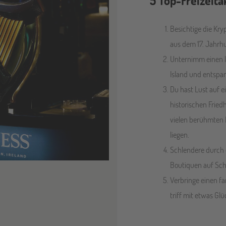
5 Top-Freizeita
Besichtige die Kr
aus dem 17. Jahrh
Unternimm einen l
Island und entspa
Du hast Lust auf e
historischen Fried
vielen berühmten P
liegen.
Schlendere durch 
Boutiquen auf Sc
Verbringe einen f
triff mit etwas Gl