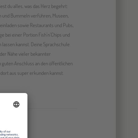
dest du alles, was das Herz begehrt:
en und Bummeln verführen, Museen,
einladen sowie Restaurants und Pubs,
ge bei einer Portion Fish’n’Chips und
 lassen kannst. Deine Sprachschule
 der Nähe vieler bekannter
 guten Anschluss an den öffentlichen
 dort aus super erkunden kannst.