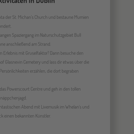
ktivitäten in Dublin
ypta der St. Michan's Church und bestaune Mumien
undert.
angen Spaziergang im Naturschutzgebiet Bull
nne anschließend am Strand.
in Erlebnis mit Gruselfaktor? Dann besuche den
hof Glasnevin Cemetery und lass dir etwas über die
ersönlichkeiten erzählen, die dort begraben
das Powerscourt Centre und geh in den tollen
hnäppchenjagd.
antastischen Abend mit Livemusik im Whelan's und
ück einen bekannten Künstler.