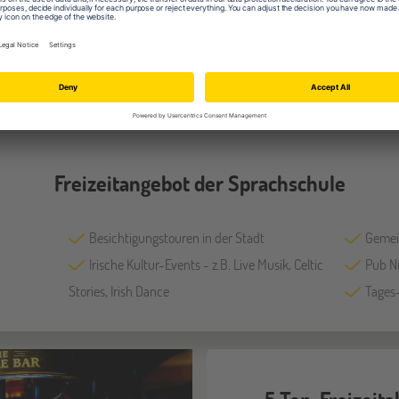
Computerraum
intera
WLAN
Selbs
Freizeitangebot der Sprachschule
Besichtigungstouren in der Stadt
Gemei
Irische Kultur-Events - z.B. Live Musik, Celtic
Pub N
Stories, Irish Dance
Tages