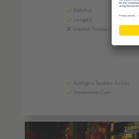
Bibliothek
Lounge(s)
Innenhof/Terrasse/Garten
Ausflüge in Tanzbars- & clubs
Gemeinsames Essen