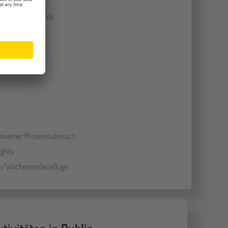
ktive Whiteboards
tlernzentrum
nsamer Museumsbesuch
ights
-/Wochenendausflüge