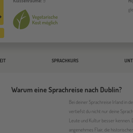
Klassenräume:
9
Hi
gl
EIT
SPRACHKURS
UNT
Warum eine Sprachreise nach Dublin?
Bei deiner Sprachreise Irland in d
vertiefst du nicht nur deine Sprac
Leute und Kultur besser kennen. D
angenehmes Flair, die historische