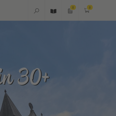
0
0
in 30+