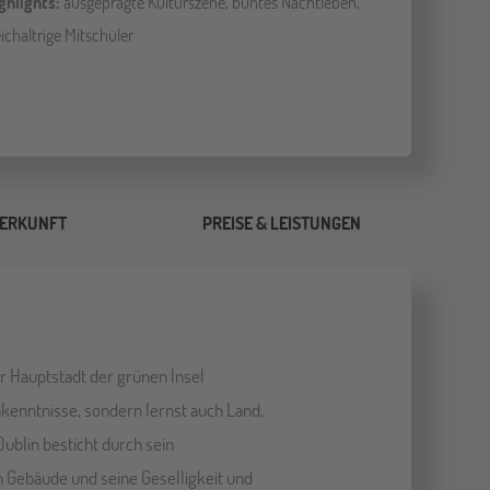
ghlights:
ausgeprägte Kulturszene, buntes Nachtleben,
eichaltrige Mitschüler
ERKUNFT
PREISE & LEISTUNGEN
er Hauptstadt der grünen Insel
hkenntnisse, sondern lernst auch Land,
ublin besticht durch sein
n Gebäude und seine Geselligkeit und