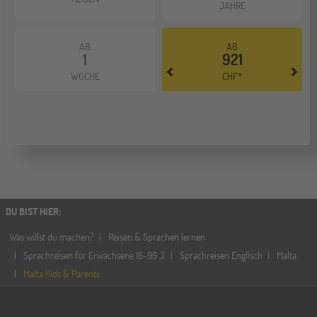
JAHRE
AB
AB
1
921
WOCHE
CHF*
DU BIST HIER
:
Was willst du machen?
Reisen & Sprachen lernen
Sprachreisen für Erwachsene 16-99 J.
Sprachreisen Englisch
Malta
Malta Kids & Parents