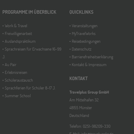
PROGRAMME IM ÜBERBLICK
QUICKLINKS
Work & Travel
Veranstaltungen
Freiwilligenarbeit
MyTravelWorks
Auslandspraktikum
Reisebedingungen
Sprachreisen für Erwachsene 16-99
Datenschutz
J.
Barrierefreiheitserklärung
Au Pair
Kontakt & Impressum
Erlebnisreisen
KONTAKT
Schüleraustausch
Sprachferien für Schüler 8-17 J.
Travelplus Group GmbH
Summer School
Am Mittelhafen 32
48155 Münster
Deutschland
Telefon: 0251-98209-330
E-Mail: info@travelworks.de