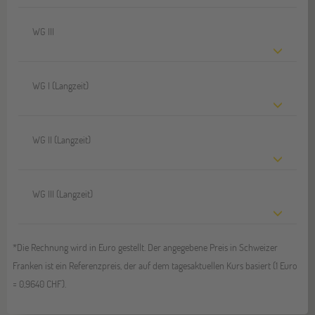
WG III
WG I (Langzeit)
WG II (Langzeit)
WG III (Langzeit)
*Die Rechnung wird in Euro gestellt. Der angegebene Preis in Schweizer
Franken ist ein Referenzpreis, der auf dem tagesaktuellen Kurs basiert (1 Euro
= 0,9640 CHF).