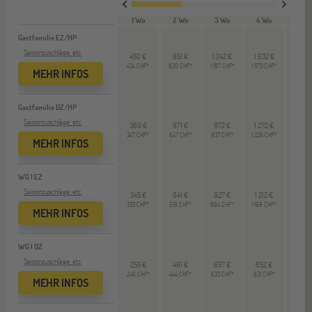
1 Wo
2 Wo
3 Wo
4 Wo
12 W
Gastfamilie EZ/HP
Saisonzuschläge, etc
450 €
851 €
1.242 €
1.632 €
--
434 CHF*
820 CHF*
1.197 CHF*
1.573 CHF*
MEHR INFOS
Gastfamilie DZ/HP
Saisonzuschläge, etc
360 €
671 €
972 €
1.272 €
--
347 CHF*
647 CHF*
937 CHF*
1.226 CHF*
MEHR INFOS
WG I EZ
Saisonzuschläge, etc
345 €
641 €
927 €
1.212 €
--
333 CHF*
618 CHF*
894 CHF*
1.168 CHF*
MEHR INFOS
WG I DZ
Saisonzuschläge, etc
255 €
461 €
657 €
852 €
--
246 CHF*
444 CHF*
633 CHF*
821 CHF*
MEHR INFOS