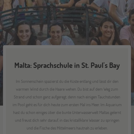
Malta: Sprachschule in St. Paul's Bay
Im Sonnenschein spazierst du die Küste entlang und lässt dir den
warmen Wind durch die Haare wehen. Du bist auf dem Weg zum
Strand und schon ganz aufgeregt, denn nach einigen Tauchstunden
im Pool geht es für dich heute zum ersten Mal ins Meer. Im Aquarium
hast du schon einiges über die bunte Unterwasserwelt Maltas gelernt
und freust dich sehr darauf, in das kristallklare Wasser zu springen
und die Fische des Mittelmeers hautnah zu erleben.