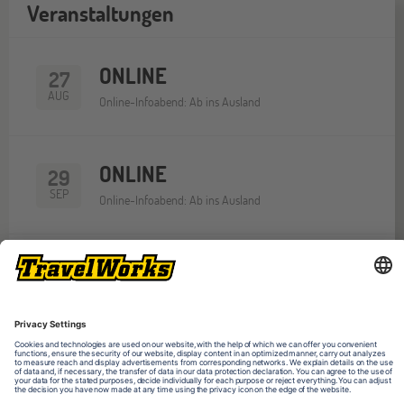
Veranstaltungen
ONLINE
27
AUG
Online-Infoabend: Ab ins Ausland
ONLINE
29
SEP
Online-Infoabend: Ab ins Ausland