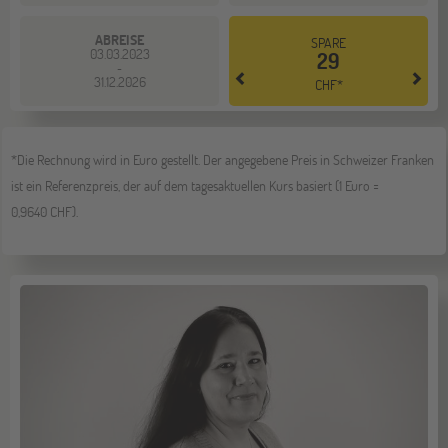
ABREISE
SPARE
03.03.2023
29
-
31.12.2026
CHF*
*Die Rechnung wird in Euro gestellt. Der angegebene Preis in Schweizer Franken
ist ein Referenzpreis, der auf dem tagesaktuellen Kurs basiert (1 Euro =
0,9640 CHF).