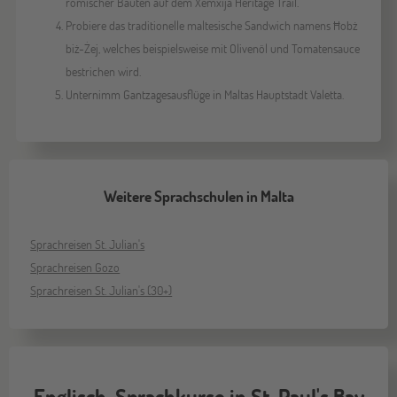
römischer Bauten auf dem Xemxija Heritage Trail.
Probiere das traditionelle maltesische Sandwich namens Ħobż
biż-Żej, welches beispielsweise mit Olivenöl und Tomatensauce
bestrichen wird.
Unternimm Gantzagesausflüge in Maltas Hauptstadt Valetta.
Weitere Sprachschulen in Malta
Sprachreisen St. Julian's
Sprachreisen Gozo
Sprachreisen St. Julian's (30+)
Englisch-Sprachkurse in St. Paul's Bay