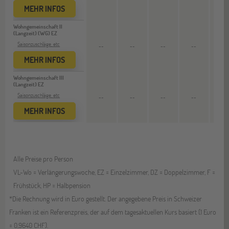
MEHR INFOS
Wohngemeinschaft II
(Langzeit) (WG) EZ
3.192
Saisonzuschläge, etc
--
--
--
--
3.077 C
MEHR INFOS
Wohngemeinschaft III
(Langzeit) EZ
3.612
Saisonzuschläge, etc
--
--
--
--
3.482 C
MEHR INFOS
Alle Preise pro Person
VL-Wo = Verlängerungswoche, EZ = Einzelzimmer, DZ = Doppelzimmer, F =
Frühstück, HP = Halbpension
*Die Rechnung wird in Euro gestellt. Der angegebene Preis in Schweizer
Franken ist ein Referenzpreis, der auf dem tagesaktuellen Kurs basiert (1 Euro
= 0,9640 CHF).