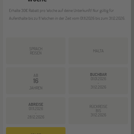
Erhalte 30€ Rabatt pro Woche auf deine Unterkunft! Nur gültig für
Aufenthalte bis zu 11 Wochen in der Zeit vom 01.11.2026 bis zum 31.12.2026.
SPRACH
MALTA
REISEN
BUCHBAR
AB
01.01.2026
16
-
31.12.2026
JAHREN
ABREISE
RÜCKREISE
01.11.2026
BIS
-
31.12.2026
28.12.2026