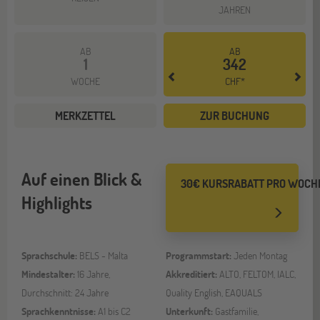
JAHREN
AB
AB
1
342
WOCHE
CHF*
MERKZETTEL
ZUR BUCHUNG
Auf einen Blick &
30€ KURSRABATT PRO WOCH
Highlights
Sprachschule:
BELS - Malta
Programmstart:
Jeden Montag
Mindestalter:
16 Jahre,
Akkreditiert:
ALTO, FELTOM, IALC,
Durchschnitt: 24 Jahre
Quality English, EAQUALS
Sprachkenntnisse:
A1 bis C2
Unterkunft:
Gastfamilie,