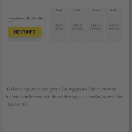
1 Wo
2 Wo
3 Wo
4 Wo
Intensivkurs / Gastfamilie /
DZ
1.240 €
2.120 €
2.995 €
3.870 €
1.195 CHF*
2.044 CHF*
2.887 CHF*
3.731 CHF*
MEHR INFO
*Die Rechnung wird in Euro gestellt. Der angegebene Preis in Schweizer
Franken ist ein Referenzpreis, der auf dem tagesaktuellen Kurs basiert (1 Euro
= 0,9640 CHF).