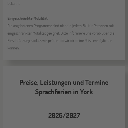
bekannt.
Eingeschränkte Mobilität
Die angebotenen Programme sind nicht in jedem Fall für Personen mit
eingeschränkter Mobilität geeignet. Bitte informiere uns vorab über die
Einschränkung, sodass wir prüfen, ob wir dir deine Reise ermöglichen
können.
Preise, Leistungen und Termine
Sprachferien in York
2026/2027