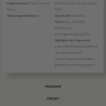
Programmstart:
Ostern, Sommer,
ENGLISH UK, IALC, Quality English,
Herbst
IELTS
Betreuungsverhältnis:
1:14
Unterkunft:
Gastfamilie
Visum:
Ab 2. April 2025
elektronische
Einreisegenehmigung (ETA)
Highlights des Programms:
Lessons Out (Unterricht außerhalb
des Klassenzimmers),
abwechlungsreiche Aktivitäten,
gemeinsames Abendprogramm
PROGRAMM
FREIZEIT