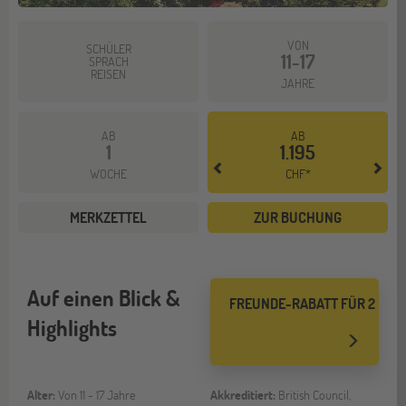
VON
SCHÜLER
11-17
SPRACH
REISEN
JAHRE
AB
AB
1
1.195
WOCHE
CHF*
MERKZETTEL
ZUR BUCHUNG
Auf einen Blick &
FREUNDE-RABATT FÜR 2
Highlights
Alter:
Von 11 - 17 Jahre
Akkreditiert:
British Council,