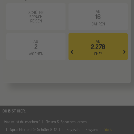
AB
SCHÜLER
16
SPRACH
REISEN
JAHREN
AB
AB
2
2.270
WOCHEN
CHF*
DU BIST HIER
:
Was willst du machen?
Reisen & Sprachen lernen
Sprachferien für Schüler 8-17 J.
Englisch
England
York