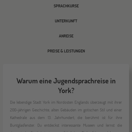
SPRACHKURSE
UNTERKUNFT
ANREISE
PREISE & LEISTUNGEN
Warum eine Jugendsprachreise in
York?
Die lebendige Stadt York im Nordosten Englands überzeugt mit ihrer
200-jährigen Geschichte, alten Gebäuden im gotischen Stil und einer
Kathedrale aus dem 13. Jahrhundert, die berühmt ist für ihre
Buntglasfenster. Du entdeckst interessante Museen und lernst die