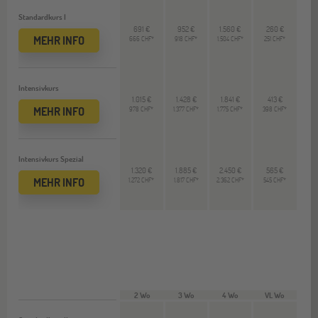
Standardkurs I
691 €
952 €
1.560 €
260 €
MEHR INFO
666 CHF*
918 CHF*
1.504 CHF*
251 CHF*
Intensivkurs
1.015 €
1.428 €
1.841 €
413 €
MEHR INFO
978 CHF*
1.377 CHF*
1.775 CHF*
398 CHF*
Intensivkurs Spezial
1.320 €
1.885 €
2.450 €
565 €
MEHR INFO
1.272 CHF*
1.817 CHF*
2.362 CHF*
545 CHF*
2 Wo
3 Wo
4 Wo
VL Wo