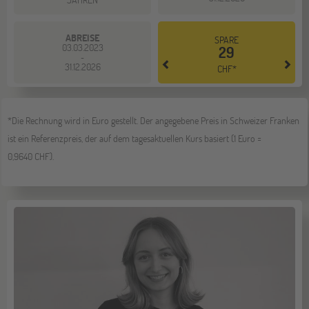
ABREISE
SPARE
03.03.2023
29
-
31.12.2026
CHF*
*Die Rechnung wird in Euro gestellt. Der angegebene Preis in Schweizer Franken
ist ein Referenzpreis, der auf dem tagesaktuellen Kurs basiert (1 Euro =
0,9640 CHF).