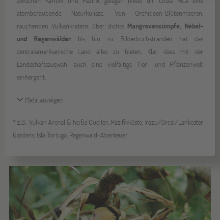
Zwischen Karibik und Pazifik gelegen bietet dir Costa Rica eine
atemberaubende Naturkulisse: Von Orchideen-Blütenmeeren,
rauchenden Vulkankratern, über dichte
Mangrovensümpfe, Nebel-
und Regenwälder
bis hin zu Bilderbuchstränden hat das
zentralamerikanische Land alles zu bieten. Klar, dass mit der
Landschaftsauswahl auch eine vielfältige Tier- und Pflanzenwelt
einhergeht.
Mehr anzeigen
* z.B.: Vulkan Arenal & heiße Quellen, Pazifikküste, Irazu/Orosi/Lankester
Gardens, Isla Tortuga, Regenwald-Abenteuer