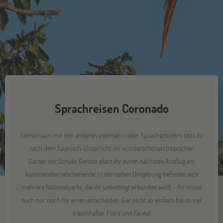
Sprachreisen Coronado
Gemeinsam mit den anderen internationalen Sprachschülern sitzt du
nach dem Spanisch-Unterricht im wunderschönen tropischen
Garten der Schule. Gerade plant ihr euren nächsten Ausflug am
kommenden Wochenende. In der nahen Umgebung befinden sich
mehrere Nationalparks, die ihr unbedingt erkunden wollt - ihr müsst
euch nur noch für einen entscheiden. Gar nicht so einfach bei so viel
traumhafter Flora und Fauna!