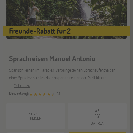
Freunde-Rabatt für 2
Sprachreisen Manuel Antonio
Spanisch lernen im Paradies! Verbringe deinen Sprachaufenthalt an
einer Sprachschule im Nationalpark direkt an der Pazifikküste.
Mehr dazu
Bewertung:
(
3
)
AB
SPRACH
17
REISEN
JAHREN