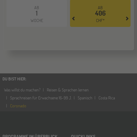
AB
AB
1
406
WOCHE
CHF*
DU BIST HIER
:
Was willst du machen?
Reisen & Sprachen lernen
Sprachreisen für Erwachsene 16-99 J.
Spanisch
Costa Rica
Coronado
PROGRAMME IM ÜBERBLICK
QUICKLINKS