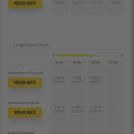
MEHR INFO
1.047 CHF*
1.496 CHF*
1.944 CHF*
448 CHF*
Langzeitsprachkurs
12 Wo
16 Wo
20 Wo
24 Wo
28 W
Standardkurs II ( Langzeit)
5.390 €
7.146 €
8.903 €
--
--
MEHR INFO
5.196 CHF*
6.889 CHF*
8.582 CHF*
Intensivkurs (Langzeit)
6.277 €
8.329 €
10.381 €
--
--
MEHR INFO
6.051 CHF*
8.029 CHF*
10.007 CHF*
Academic Semester