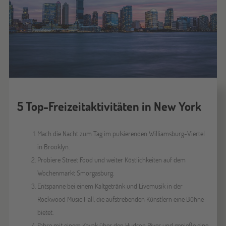
5 Top-Freizeitaktivitäten in New York
Mach die Nacht zum Tag im pulsierenden Williamsburg-Viertel
in Brooklyn.
Probiere Street Food und weiter Köstlichkeiten auf dem
Wochenmarkt Smorgasburg.
Entspanne bei einem Kaltgetränk und Livemusik in der
Rockwood Music Hall, die aufstrebenden Künstlern eine Bühne
bietet.
Fahre mit einem Kayak über den Hudson River und genieße eine