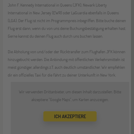
John F. Kennedy International in Queens (JFK), Newark Liberty
International in New Jersey (EWR) oder LaGuardia ebenfalls in Queens
(LGA). Der Flug ist nicht im Programmpreis inbegriffen. Bitte buche deinen
Flug erst dann, wenn du von uns deine Buchungsbestätigung erhalten hast.
Gerne kannst du deinen Flug auch durch uns buchen lassen.
Die Abholung von und/oder der Rücktransfer zum Flughafen JFK können
hinzugebucht werden. Die Anbindung mit öffentlichen Verkehrsmitteln ist
meist günstiger, allerdings z.T. auch deutlich umständlicher. Wir empfehlen
dir ein offizielles Taxi für die Fahrt zu deiner Unterkunft in New York.
Wir verwenden Drittanbieter, um diesen Inhalt darzustellen. Bitte
akzeptiere "Google Maps", um Karten anzuzeigen.
ICH AKZEPTIERE