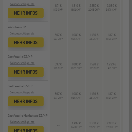
Saisonzuschläge, etc
871 €
1.610 €
2.350 €
3.089 €
--
840 CHF*
1.552 CHF*
2.265 CHF*
2.978 CHF*
MEHR INFOS
Wohnheim DZ
Saisonzuschläge, etc
567 €
1.002 €
1.436 €
1.871 €
--
547 CHF*
966 CHF*
1.384 CHF*
1.804 CHF*
MEHR INFOS
Gastfamilie EZ/HP
Saisonzuschläge, etc
597 €
1.063 €
1.528 €
1.993 €
--
576 CHF*
1.025 CHF*
1.473 CHF*
1.921 CHF*
MEHR INFOS
Gastfamilie DZ/HP
Saisonzuschläge, etc
567 €
1.002 €
1.436 €
1.871 €
--
547 CHF*
966 CHF*
1.384 CHF*
1.804 CHF*
MEHR INFOS
Gastfamilie Manhattan EZ/HP
Saisonzuschläge, etc
1.497 €
2.180 €
2.863 €
--
--
1.443 CHF*
2.102 CHF*
2.760 CHF*
MEHR INFOS