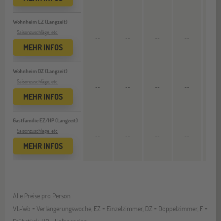
Wohnheim EZ (Langzeit)
Saisonzuschläge, etc
9.002
--
--
--
--
8.678 C
MEHR INFOS
Wohnheim DZ (Langzeit)
Saisonzuschläge, etc
5.350
--
--
--
--
5.157 C
MEHR INFOS
Gastfamilie EZ/HP (Langzeit)
Saisonzuschläge, etc
5.715
--
--
--
--
5.509 C
MEHR INFOS
Alle Preise pro Person
VL-Wo = Verlängerungswoche, EZ = Einzelzimmer, DZ = Doppelzimmer, F =