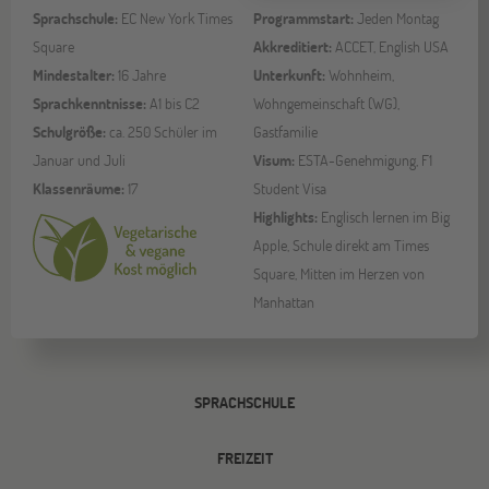
Sprachschule:
EC New York Times
Programmstart:
Jeden Montag
Square
Akkreditiert:
ACCET, English USA
Mindestalter:
16 Jahre
Unterkunft:
Wohnheim,
Sprachkenntnisse:
A1 bis C2
Wohngemeinschaft (WG),
Schulgröße:
ca. 250 Schüler im
Gastfamilie
Januar und Juli
Visum:
ESTA-Genehmigung, F1
Klassenräume:
17
Student Visa
Highlights:
Englisch lernen im Big
Apple, Schule direkt am Times
Square, Mitten im Herzen von
Manhattan
SPRACHSCHULE
FREIZEIT