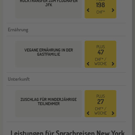
RÜCKTRANSFER ZUM FLUGHAFEN
198
JFK
CHF*
Ernährung
PLUS
VEGANE ERNÄHRUNG IN DER
47
GASTFAMILIE
CHF* /
WOCHE
Unterkunft
PLUS
ZUSCHLAG FÜR MINDERJÄHRIGE
27
TEILNEHMER
CHF* /
WOCHE
Leistungen für Sprachreisen New York