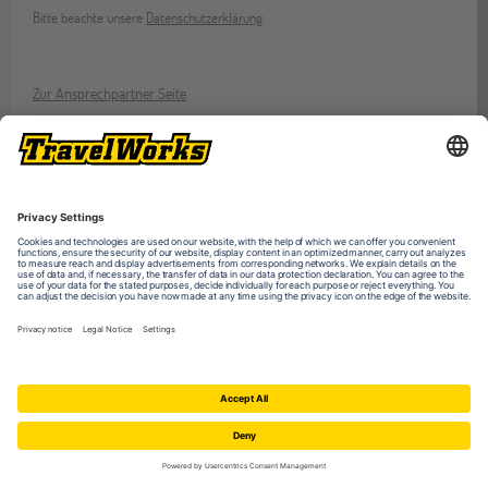
Bitte beachte unsere
Datenschutzerklärung
Zur Ansprechpartner Seite
Veranstaltungen
ONLINE
27
AUG
Online-Infoabend: Ab ins Ausland
ONLINE
29
SEP
Online-Infoabend: Ab ins Ausland