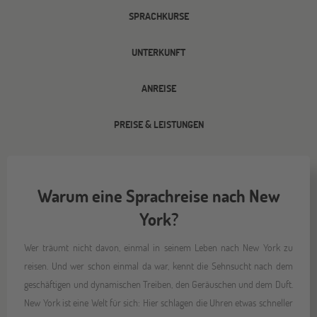
SPRACHKURSE
UNTERKUNFT
ANREISE
PREISE & LEISTUNGEN
Warum eine Sprachreise nach New
York?
Wer träumt nicht davon, einmal in seinem Leben nach New York zu
reisen. Und wer schon einmal da war, kennt die Sehnsucht nach dem
geschäftigen und dynamischen Treiben, den Geräuschen und dem Duft.
New York ist eine Welt für sich: Hier schlagen die Uhren etwas schneller