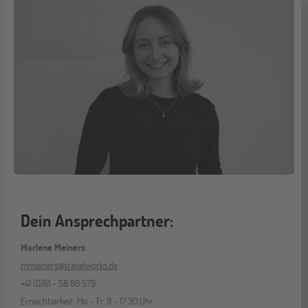
Dein Ansprechpartner:
Marlene Meiners
mmeiners@travelworks.de
+41 (0)61 - 58 80 579
Erreichbarkeit: Mo - Fr, 9 - 17:30 Uhr