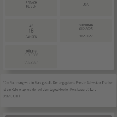
SPRACH
USA
REISEN
BUCHBAR
AB
01.12.2025
16
-
31.12.2027
JAHREN
GÜLTIG
01.01.2026
-
31.12.2027
*Die Rechnung wird in Euro gestellt. Der angegebene Preis in Schweizer Franken
ist ein Referenzpreis, der auf dem tagesaktuellen Kurs basiert (1 Euro =
0,9640 CHF).